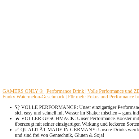
GAMERS ONLY ® | Performance Drink | Volle Performance und ZERO
Funky Watermelon-Geschmack | Für mehr Fokus und Performance 
🚀 VOLLE PERFORMANCE: Unser einzigartiger Performance Dri
sich easy und schnell mit Wasser im Shaker mischen – ganz indi
🔥 VOLLER GESCHMACK: Unser Performance-Booster mit Zero 
überzeugt mit seiner einzigartigen Wirkung und leckeren Sorte
✅ QUALITÄT MADE IN GERMANY: Unsere Drinks werden unter 
und sind frei von Gentechnik, Gluten & Soja!