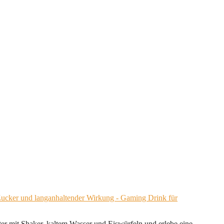
ucker und langanhaltender Wirkung - Gaming Drink für
 Shaker, kaltem Wasser und Eiswürfeln und erlebe eine