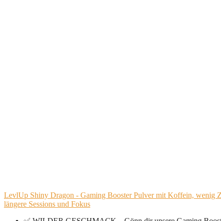
LevlUp Shiny Dragon - Gaming Booster Pulver mit Koffein, wenig Z
längere Sessions und Fokus
✅ WILDER GESCHMACK – Gönn dir unsere Gaming Booster mit