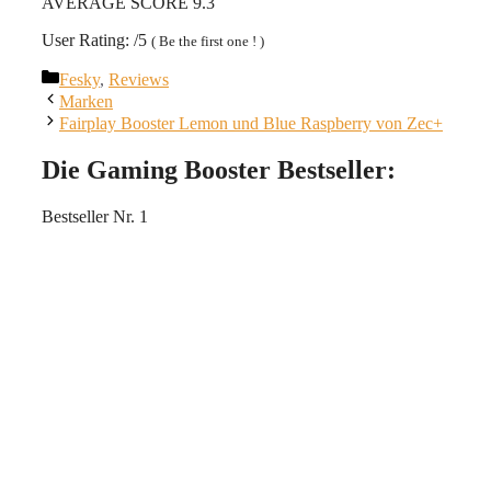
AVERAGE SCORE 9.3
User Rating: /5
( Be the first one ! )
Kategorien
Fesky
,
Reviews
Marken
Fairplay Booster Lemon und Blue Raspberry von Zec+
Die Gaming Booster Bestseller:
Bestseller Nr. 1