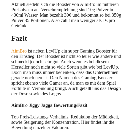
Aktuell siedeln sich die Booster von AimBro im mittleren
Preisniveau an. Verzehrempfehlung sind 10g Pulver in
400ml Wasser. Man bezahlt 30€ und bekommt so bei 350g
Pulver 35 Portionen. Also zahlt man weniger als 1€ pro
Getränk.
Fazit
AimBro
ist neben LevlUp ein super Gaming Booster für
den Einstieg. Der Booster ist nicht so teuer wie andere und
schmeckt jedoch sehr gut. Auch wenn es bei diesem
Hersteller noch nicht so viele Sorten gibt wie bei LevlUp.
Doch man muss immer bedenken, dass das Unternehmen
gerade noch neu ist. Den Namen des Gaming Booster
spricht ebenso viele Gamer an, da man es mit dem Spiel
Fortnite in Verbindung bringt. Auch gefällt uns das Design
der Dose sowie des Logos.
AimBro Jiggy Jagga Bewertung/Fazit
Top Preis/Leistungs Verhältnis. Reduktion der Müdigkeit,
sowie Steigerung der Konzentration. Hier findet ihr die
Bewertung einzelner Faktoren: